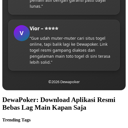
pemain asli dengan garansi pasti bayar
lunas.”
Vior – ⭐⭐⭐⭐
V
“Gue udah muter-muter cari situs togel
online, tapi balik lagi ke Dewapoker. Link
togel resmi gampang diakses dan
pengalaman main toto togel di sini terasa
lebih solid.”
©2026 Dewapoker
DewaPoker: Download Aplikasi Resmi
Bebas Lag Main Kapan Saja
Trending Tags