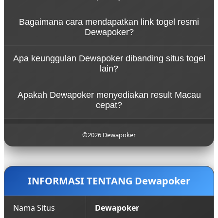
karena kemudahan akses melalui link togel resmi.
Sebagai situs toto, Dewapoker menawarkan
Bagaimana cara mendapatkan link togel resmi
layanan yang stabil dan akses yang konsisten untuk
Dewapoker?
pemain toto yang mencari kenyamanan saat
bermain.
Pengguna bisa mendapatkan link togel resmi
Apa keunggulan Dewapoker dibanding situs togel
langsung dari platform Dewapoker agar tetap
lain?
terhubung dengan situs togel online tanpa
hambatan.
Dewapoker menonjol sebagai situs togel dengan
Apakah Dewapoker menyediakan result Macau
akses cepat, pilihan pasaran toto togel lengkap,
cepat?
dan navigasi yang mudah digunakan oleh pemain
togel.
Ya, Dewapoker sebagai situs toto menyediakan
update result Macau yang cepat, sehingga pemain
©2026 Dewapoker
situs togel online bisa langsung mengetahui hasil
tanpa delay.
INFORMASI TENTANG Dewapoker
Nama Situs
Dewapoker