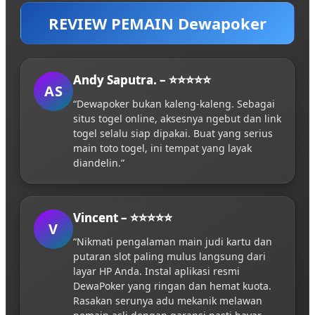
REVIEW PEMAIN Dewapoker
Andy Saputra. – ⭐⭐⭐⭐⭐
AS
“Dewapoker bukan kaleng-kaleng. Sebagai
situs togel online, aksesnya ngebut dan link
togel selalu siap dipakai. Buat yang serius
main toto togel, ini tempat yang layak
diandelin.”
Vincent – ⭐⭐⭐⭐⭐
V
“Nikmati pengalaman main judi kartu dan
putaran slot paling mulus langsung dari
layar HP Anda. Instal aplikasi resmi
DewaPoker yang ringan dan hemat kuota.
Rasakan serunya adu mekanik melawan