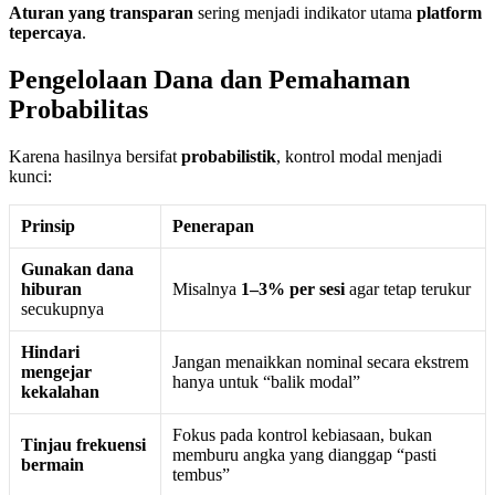
Aturan yang transparan
sering menjadi indikator utama
platform
tepercaya
.
Pengelolaan Dana dan Pemahaman
Probabilitas
Karena hasilnya bersifat
probabilistik
, kontrol modal menjadi
kunci:
Prinsip
Penerapan
Gunakan dana
hiburan
Misalnya
1–3% per sesi
agar tetap terukur
secukupnya
Hindari
Jangan menaikkan nominal secara ekstrem
mengejar
hanya untuk “balik modal”
kekalahan
Fokus pada kontrol kebiasaan, bukan
Tinjau frekuensi
memburu angka yang dianggap “pasti
bermain
tembus”