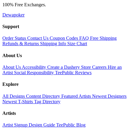
100% Free Exchanges.
Dewapoker
Support
Order Status
Contact Us
Coupon Codes
FAQ
Free Shipping
Refunds & Returns
Shipping Info
Size Chart
About Us
About Us
Accessibility
Create a Dashery Store
Careers
Hire an
Artist
Social Responsibility
TeePublic Reviews
Explore
All Designs
Content Directory
Featured Artists
Newest Designers
Newest T-Shirts
Tag Directory
Artists
Artist Signup
Design Guide
TeePublic Blog