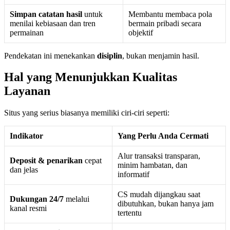
Simpan catatan hasil
untuk
Membantu membaca pola
menilai kebiasaan dan tren
bermain pribadi secara
permainan
objektif
Pendekatan ini menekankan
disiplin
, bukan menjamin hasil.
Hal yang Menunjukkan Kualitas
Layanan
Situs yang serius biasanya memiliki ciri-ciri seperti:
Indikator
Yang Perlu Anda Cermati
Alur transaksi transparan,
Deposit & penarikan
cepat
minim hambatan, dan
dan jelas
informatif
CS mudah dijangkau saat
Dukungan 24/7
melalui
dibutuhkan, bukan hanya jam
kanal resmi
tertentu