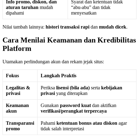
Info promo, diskon, dan
Syarat dan ketentuan tidak
aturan taruhan
mudah
“abu-abu” dan tidak
dipahami
menyesatkan
Nilai tambah lainnya:
histori transaksi rapi
dan
mudah dicek
.
Cara Menilai Keamanan dan Kredibilitas
Platform
Utamakan perlindungan akun dan rekam jejak situs:
Fokus
Langkah Praktis
Legalitas &
Periksa
lisensi (bila ada)
serta
kebijakan
privasi
privasi
yang diterapkan
Keamanan
Gunakan
password kuat
dan aktifkan
akun
verifikasi/perangkat terpercaya
Transparansi
Pahami
ketentuan bonus atau diskon
agar
promo
tidak salah interpretasi