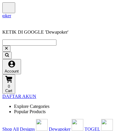
KETIK DI GOOGLE 'Dewapoker'
Account
0
Cart
DAFTAR AKUN
Explore Categories
Popular Products
Shop All Designs
Dewapoker
TOGEL