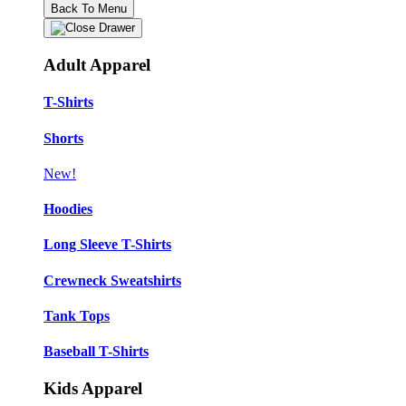
Back To Menu
Adult Apparel
T-Shirts
Shorts
New!
Hoodies
Long Sleeve T-Shirts
Crewneck Sweatshirts
Tank Tops
Baseball T-Shirts
Kids Apparel